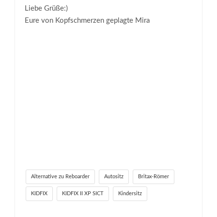
Liebe Grüße:)
Eure von Kopfschmerzen geplagte Mira
Alternative zu Reboarder
Autositz
Britax-Römer
KIDFIX
KIDFIX II XP SICT
Kindersitz