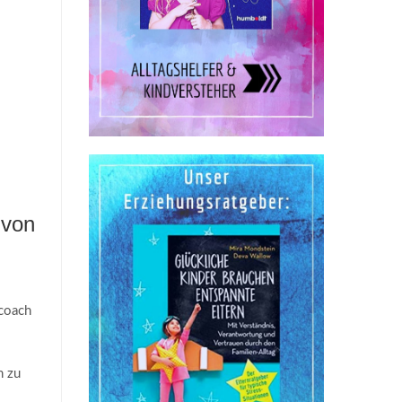
 von
fcoach
n zu