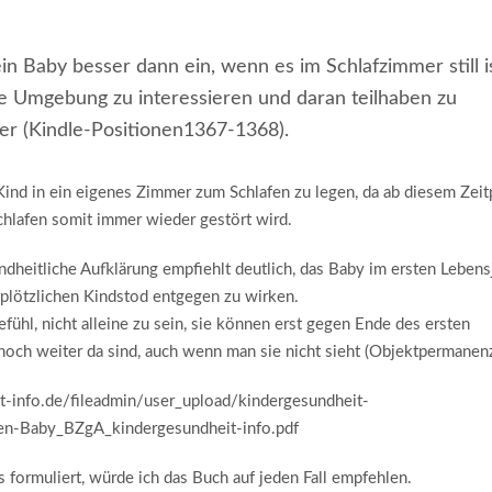
in Baby besser dann ein, wenn es im Schlafzimmer still is
ine Umgebung zu interessieren und daran teilhaben zu
ber (Kindle-Positionen1367-1368).
ind in ein eigenes Zimmer zum Schlafen zu legen, da ab diesem Zeit
chlafen somit immer wieder gestört wird.
heitliche Aufklärung empfiehlt deutlich, das Baby im ersten Lebens
 plötzlichen Kindstod entgegen zu wirken.
ühl, nicht alleine zu sein, sie können erst gegen Ende des ersten
och weiter da sind, auch wenn man sie nicht sieht (Objektpermanenz
t-info.de/fileadmin/user_upload/kindergesundheit-
en-Baby_BZgA_kindergesundheit-info.pdf
 formuliert, würde ich das Buch auf jeden Fall empfehlen.