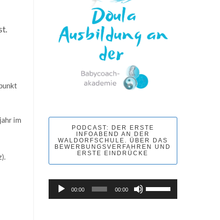
t.
punkt
jahr im
PODCAST: DER ERSTE
INFOABEND AN DER
WALDORFSCHULE. ÜBER DAS
BEWERBUNGSVERFAHREN UND
ERSTE EINDRÜCKE
).
Pfeiltasten
Audio-
00:00
00:00
Hoch/Runter
Player
benutzen,