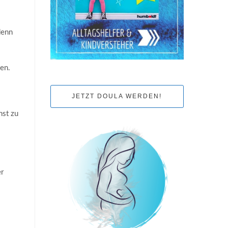
denn
hen.
JETZT DOULA WERDEN!
nst zu
er