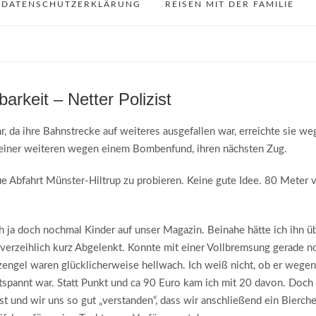
DATENSCHUTZERKLÄRUNG
REISEN MIT DER FAMILIE
arkeit – Netter Polizist
, da ihre Bahnstrecke auf weiteres ausgefallen war, erreichte sie w
d einer weiteren wegen einem Bombenfund, ihren nächsten Zug.
e Abfahrt Münster-Hiltrup zu probieren. Keine gute Idee. 80 Meter 
ch ja doch nochmal Kinder auf unser Magazin. Beinahe hätte ich ihn ü
nverzeihlich kurz Abgelenkt. Konnte mit einer Vollbremsung gerade n
engel waren glücklicherweise hellwach. Ich weiß nicht, ob er wegen
spannt war. Statt Punkt und ca 90 Euro kam ich mit 20 davon. Doch
t ist und wir uns so gut „verstanden“, dass wir anschließend ein Bierch