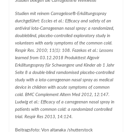
Studien belegen die Carragelose® Wirkweise
Studien mit reinem Carragelose®-Erkältungsspray
durchgeführt: Eccles et al.: Efficacy and safety of an
antiviral Iota-Carrageenan nasal spray: a randomized,
doubleblind, placebo-controlled exploratory study in
volunteers with early symptoms of the common cold.
Respir Res. 2010; 11(1): 108. Fazekas et al.: Lessons
learned from 03.12.2018 Produkttest Algovir
Erkältungsspray für Schwangere und Kinder ab 1 Jahr
Seite 8 a double-blind ramdomised placebo-controlled
study with a iota-carrageenan nasal spray as medical
device in children with acute symptoms of common
cold. BMC Complement Altern Med 2012, 12:147.
Ludwig et al.: Efficacy of a carrageenan nasal spray in
patients with common cold: a randomized controlled
trial. Respir Res 2013, 14:124.
Beitragsfoto:
Von altanaka /shutterstock