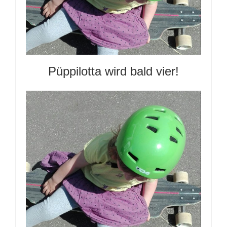
Püppilotta wird bald vier!