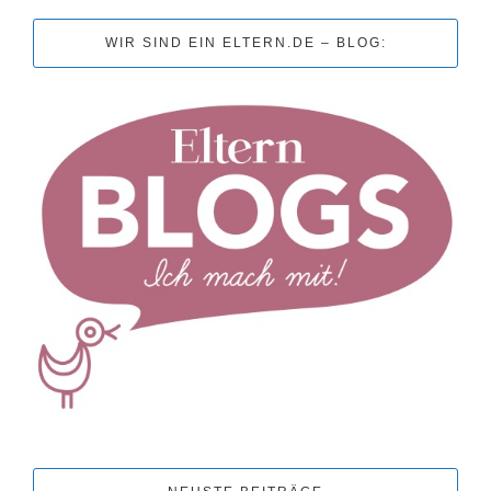
WIR SIND EIN ELTERN.DE – BLOG: