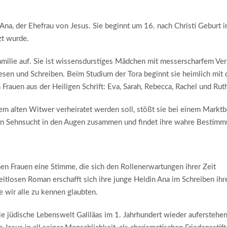
Ana, der Ehefrau von Jesus. Sie beginnt um 16. nach Christi Geburt i
zt wurde.
milie auf. Sie ist wissensdurstiges Mädchen mit messerscharfem Ver
sen und Schreiben. Beim Studium der Tora beginnt sie heimlich mit 
rauen aus der Heiligen Schrift: Eva, Sarah, Rebecca, Rachel und Rut
nem alten Witwer verheiratet werden soll, stößt sie bei einem Markt
ßen Sehnsucht in den Augen zusammen und findet ihre wahre Bestim
en Frauen eine Stimme, die sich den Rollenerwartungen ihrer Zeit
itlosen Roman erschafft sich ihre junge Heldin Ana im Schreiben ihr
e wir alle zu kennen glaubten.
ie jüdische Lebenswelt Galiläas im 1. Jahrhundert wieder auferstehe