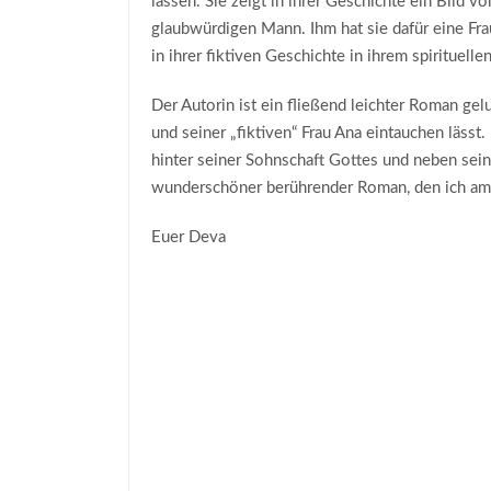
lassen. Sie zeigt in ihrer Geschichte ein Bild vo
glaubwürdigen Mann. Ihm hat sie dafür eine Fra
in ihrer fiktiven Geschichte in ihrem spirituelle
Der Autorin ist ein fließend leichter Roman gel
und seiner „fiktiven“ Frau Ana eintauchen lässt
hinter seiner Sohnschaft Gottes und neben sein
wunderschöner berührender Roman, den ich am l
Euer Deva