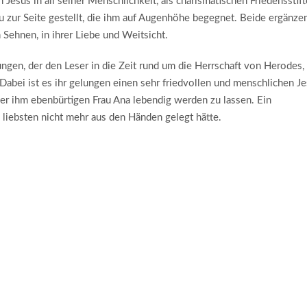
n Jesus in all seiner Menschlichkeit, als charismatischen Friedensstif
u zur Seite gestellt, die ihm auf Augenhöhe begegnet. Beide ergänzen
n Sehnen, in ihrer Liebe und Weitsicht.
ungen, der den Leser in die Zeit rund um die Herrschaft von Herodes,
. Dabei ist es ihr gelungen einen sehr friedvollen und menschlichen J
er ihm ebenbürtigen Frau Ana lebendig werden zu lassen. Ein
iebsten nicht mehr aus den Händen gelegt hätte.