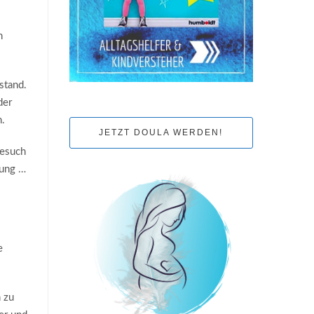
n
stand.
der
h.
JETZT DOULA WERDEN!
besuch
mung …
e
n zu