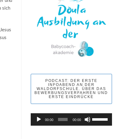
ter und
 sich
 Jesus
esus
PODCAST: DER ERSTE
INFOABEND AN DER
WALDORFSCHULE. ÜBER DAS
BEWERBUNGSVERFAHREN UND
ERSTE EINDRÜCKE
Pfeiltasten
Audio-
00:00
00:00
Hoch/Runter
Player
benutzen,