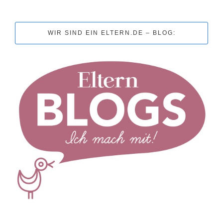
WIR SIND EIN ELTERN.DE – BLOG: