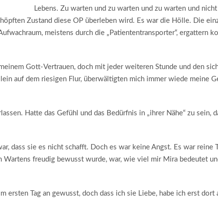
Lebens. Zu warten und zu warten und zu warten und nicht
schöpften Zustand diese OP überleben wird. Es war die Hölle. Die ein
Aufwachraum, meistens durch die „Patiententransporter“, ergattern ko
 meinem Gott-Vertrauen, doch mit jeder weiteren Stunde und den sic
llein auf dem riesigen Flur, überwältigten mich immer wiede meine G
rlassen. Hatte das Gefühl und das Bedürfnis in „ihrer Nähe“ zu sein, 
r, dass sie es nicht schafft. Doch es war keine Angst. Es war reine T
 Wartens freudig bewusst wurde, war, wie viel mir Mira bedeutet u
ersten Tag an gewusst, doch dass ich sie Liebe, habe ich erst dort a