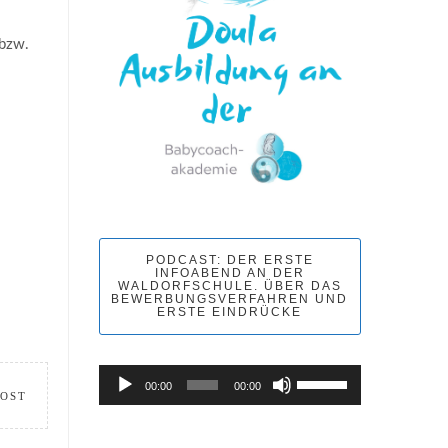
 bzw.
PODCAST: DER ERSTE
INFOABEND AN DER
WALDORFSCHULE. ÜBER DAS
BEWERBUNGSVERFAHREN UND
ERSTE EINDRÜCKE
Pfeiltasten
Audio-
00:00
00:00
POST
Hoch/Runter
Player
benutzen,