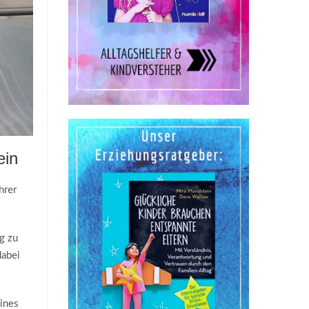
ein
hrer
g zu
dabei
ines