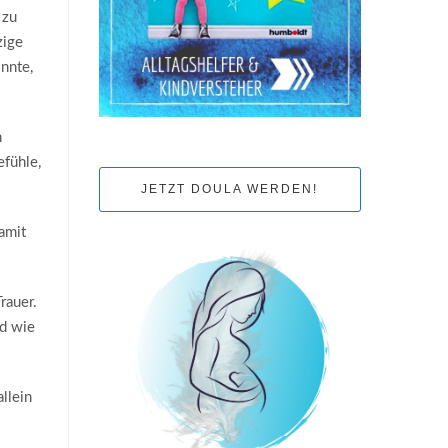
 zu
zige
nnte,
h
efühle,
JETZT DOULA WERDEN!
damit
rauer.
nd wie
llein